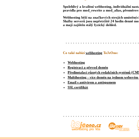
Spolehlivý a kvalitní webhosting, individuální nast
pravidla pro mod_rewrite a mod_alias, přesměrová
Webhosting běží na značkových strojích umístěných 
Služby serverů jsou nepřetržitě 24 hodin denně m
a mají zajištěn stálý fyzický dohled.
Co také nabízí
webhosting
ToJeOno:
Webhosting
Registraci a převod domén
Předinstalaci různých redakčních systémů (CM
Multihosting - více domén na jednom webovém
Email s antivirem a antispamem
SSL certifikát