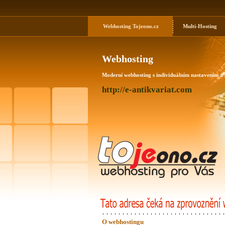
Webhosting
Tojeono.cz
Multi-Hosting
Webhosting
Moderní webhosting s individuálním nastavením a
http://e-antikvariat.com
O webhostingu